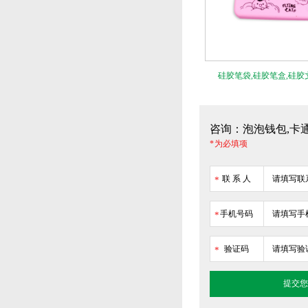
硅胶笔袋,硅胶笔盒,硅胶
咨询：泡泡钱包,卡
* 为必填项
联 系 人
*
手机号码
*
验证码
*