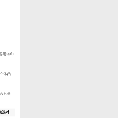
要用转印
立体凸
合只做
您选对