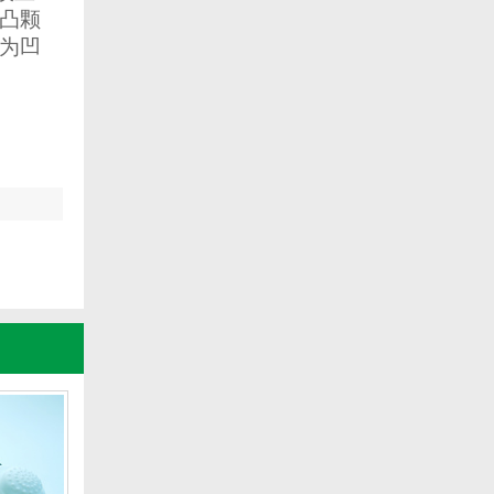
凸颗
为凹