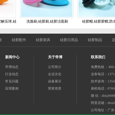
胶解压球,硅
洗脸刷,硅胶刷,硅胶洁面刷
硅胶帽,硅胶胶帽,防
套
硅胶配件
硅胶厨具
硅胶日用品
硅胶制品
新闻中心
关于帝博
联系我们
帝博动态
公司简介
免费热线 ：400-0
行业动态
企业文化
业务电话：137124
常见问题
设备展示
技术咨询：135447
应用案例
荣誉资质
座机电话：0769-8
微 信：dbkj668
阿里店铺：dbsilic
公司地址：广东省