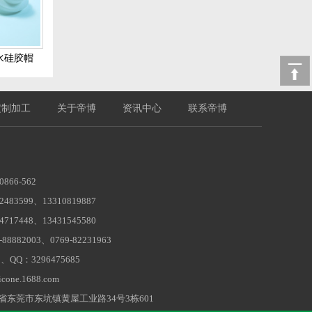
水硅胶帽
定制加工
关于帝博
资讯中心
联系帝博
866-562
83599、13310819887
17448、13431545580
8882003、0769-82231963
8、QQ：3296475685
one.1688.com
东莞市东坑镇黄屋工业路34号3栋601