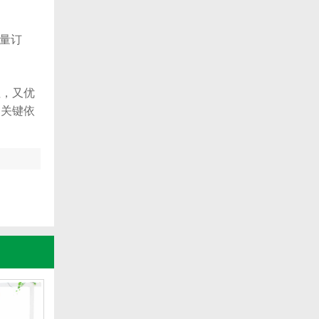
量订
，又优
的关键依