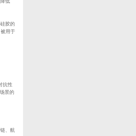
耗降低
硅胶的
，被用于
射抗性
温场景的
链、航