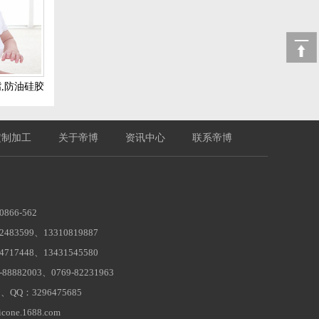
,防油硅胶
定制加工
关于帝博
资讯中心
联系帝博
866-562
83599、13310819887
17448、13431545580
8882003、0769-82231963
8、QQ：3296475685
one.1688.com