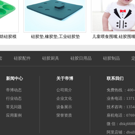
烘焙硅胶模
硅胶垫,橡胶垫,工业硅胶垫
儿童喂食围嘴,硅胶围嘴
围兜
套
硅胶配件
硅胶厨具
硅胶日用品
硅胶制品
新闻中心
关于帝博
联系我们
帝博动态
公司简介
免费热线 ：400-0
行业动态
企业文化
业务电话：137124
常见问题
设备展示
技术咨询：135447
应用案例
荣誉资质
座机电话：0769-8
微 信：dbkj668
阿里店铺：dbsilic