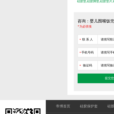
硅胶垫,硅胶脚垫,硅胶垫片
垫
咨询：婴儿围嘴饭兜
* 为必填项
联 系 人
*
手机号码
*
验证码
*
帝博首页
硅胶保护套
硅