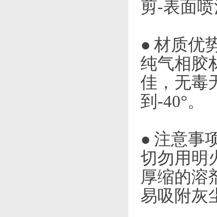
剪-表面喷
● 材质优
纯气相胶
佳，无毒
到-40°。
● 注意事
切勿用明
厚缩的溶
易吸附灰