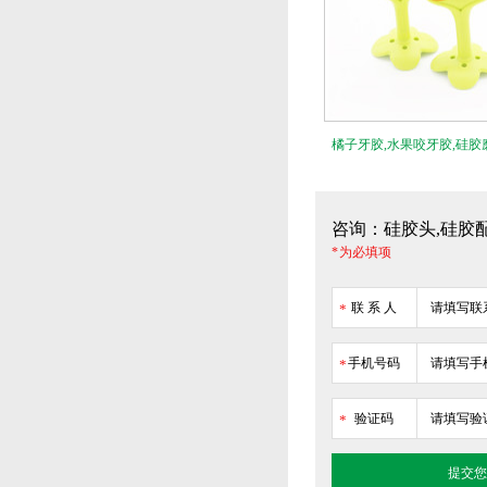
橘子牙胶,水果咬牙胶,硅胶
制！
咨询：硅胶头,硅胶
* 为必填项
联 系 人
*
手机号码
*
验证码
*