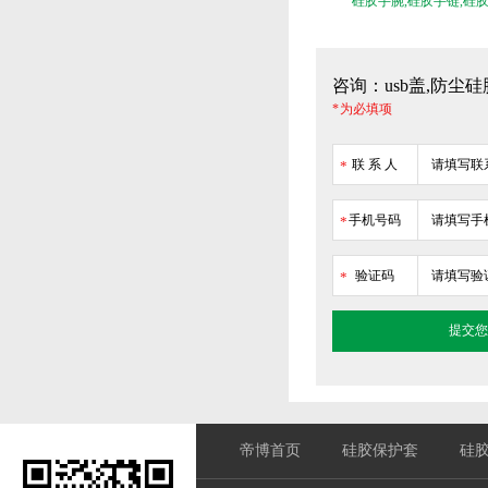
硅胶手腕,硅胶手链,硅
咨询：usb盖,防尘硅
* 为必填项
联 系 人
*
手机号码
*
验证码
*
帝博首页
硅胶保护套
硅