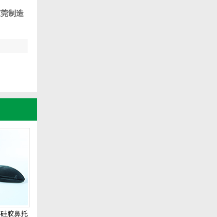
东莞制造
,硅胶鼻托