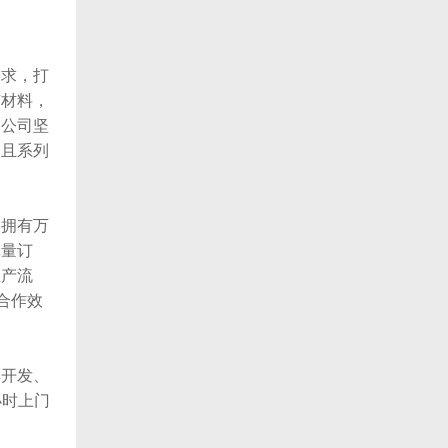
求，打
胶材料，
，公司坚
，且系列
拥有万
批量订
生产流
合作效
开发、
小时上门